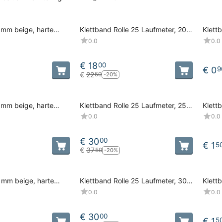
 mm beige, harte
Klettband Rolle 25 Laufmeter, 20
Klett
mm beige, harte Seite, Haken
Setie,
0.0
0.0
€
18
00
€
0
9
€
22
50
-20%
 mm beige, harte
Klettband Rolle 25 Laufmeter, 25
Klett
mm beige, harte Seite, Haken
Seite,
0.0
0.0
€
30
00
€
1
5
€
37
50
-20%
 mm beige, harte
Klettband Rolle 25 Laufmeter, 30
Klett
mm beige, harte Seite, Haken
Seite,
0.0
0.0
€
30
00
€
1
5