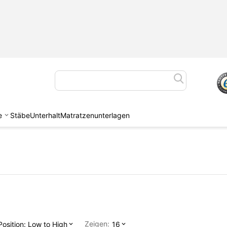
e
Stäbe
Unterhalt
Matratzenunterlagen
Zeigen:
Position: Low to High
16