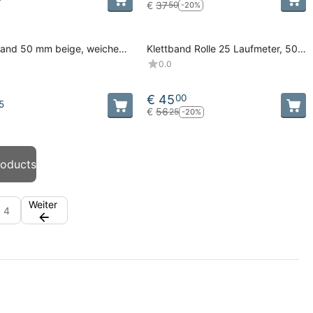
€
37
50
-20%
band 50 mm beige, weiche
Klettband Rolle 25 Laufmeter, 50
 Flausch
mm beige, weiche Seite, Flausch
0.0
€
45
00
5
€
56
25
-20%
roducts
Weiter
4