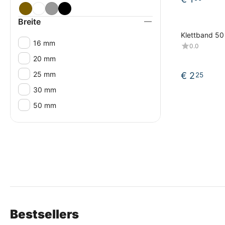
Breite
Klettband 50
16 mm
Seite, Haken
0.0
20 mm
25 mm
€
2
25
30 mm
50 mm
Bestsellers