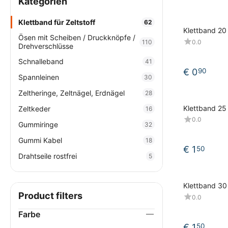
Kategorien
Klettband für Zeltstoff
62
Klettband 20
Ösen mit Scheiben / Druckknöpfe /
Seite, Haken
110
0.0
Drehverschlüsse
Schnalleband
41
€
0
90
Spannleinen
30
Zeltheringe, Zeltnägel, Erdnägel
28
Klettband 25
Zeltkeder
16
Seite, Haken
0.0
Gummiringe
32
Gummi Kabel
18
€
1
50
Drahtseile rostfrei
5
Klettband 30
Seite, Haken
Product filters
0.0
Farbe
€
1
50