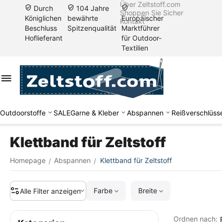
Über Zeltstoff.com
Durch
104 Jahre
Shoppen Sie Sicher
Königlichen
bewährte
Europäischer
Kontakt
Beschluss
Spitzenqualität
Marktführer
Hoflieferant
für Outdoor-
Textilien
Outdoorstoffe
SALE
Garne & Kleber
Abspannen
Reißverschlüss
Klettband für Zeltstoff
Homepage
Abspannen
Klettband für Zeltstoff
/
/
Farbe
Breite
Alle Filter anzeigen
Ordnen nach: