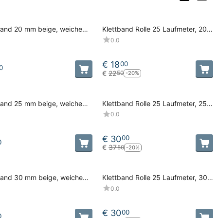
band 20 mm beige, weiche
Klettband Rolle 25 Laufmeter, 20
 Flausch
mm beige, weiche Setie, Flausch
0.0
€
18
00
0
€
22
50
-20%
band 25 mm beige, weiche
Klettband Rolle 25 Laufmeter, 25
 Flausch
mm beige, weiche Seite, Flausch
0.0
€
30
00
0
€
37
50
-20%
band 30 mm beige, weiche
Klettband Rolle 25 Laufmeter, 30
 Flausch
mm beige, weiche Seite, Flausch
0.0
€
30
00
0