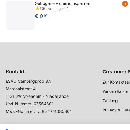
Gebogene Aluminiumspanner
1
5
(Bewertungen: 2)
€
0
19
Kontakt
Customer S
ESVO Campingshop B.V.
Zur Kontaktsei
Marconistraat 4
Versandkosten
1131 JW Volendam - Niederlande
Zahlung
Usd-Nummer: 67554601
Privacy & Dat
Mwst-Nummer: NL857074635B01