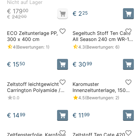
Nicht auf Lager
€
179
00
€
2
25
€
242
00
ECO Zeltunterlage PP,
Segeltuch Stoff Ten Cate
300 x 400 cm
All Season 240 cm WR-18,
grau / steel 77869
4
(Bewertungen: 1)
4.3
(Bewertungen: 6)
€
15
€
30
50
99
Zeltstoff leichtgewicht
Karomuster
Carrington Polyamide /
Innenzeltunterlage, 150
Nylon ripstop Stoff 160
cm
0.0
4.5
(Bewertungen: 2)
cm, grün 58 Gr/M²
€
14
€
11
99
99
Zeltfensterfolie. Karofolie
Zeltstoff Ten Cate 420