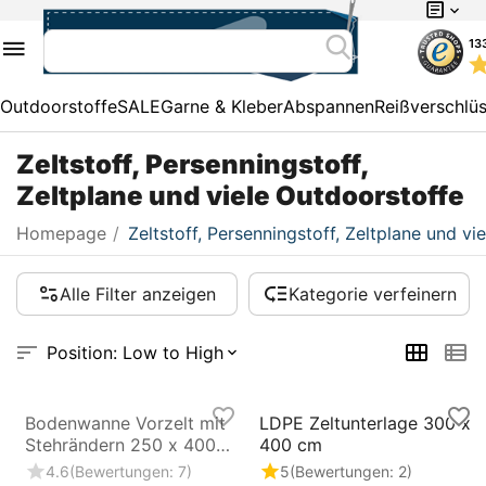
13
Outdoorstoffe
SALE
Garne & Kleber
Abspannen
Reißverschlü
Zeltstoff, Persenningstoff,
Zeltplane und viele Outdoorstoffe
Homepage
/
Zeltstoff, Persenningstoff, Zeltplane und vi
Alle Filter anzeigen
Kategorie verfeinern
Position: Low to High
Bodenwanne Vorzelt mit
LDPE Zeltunterlage 300 x
Stehrändern 250 x 400
400 cm
cm
4.6
(Bewertungen: 7)
5
(Bewertungen: 2)