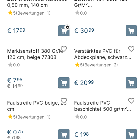
0,50 mm, 140 cm
Gr/M²
Polyester/Baumwolle 204
5
(Bewertungen: 1)
0.0
cm, KA-46 blau 69506
€
17
€
30
99
99
Markisenstoff 380 Gr/M²
Verstärktes PVC für
120 cm, beige 77308
Abdeckplane, schwarz
250 cm, 650 Gr./M²
0.0
5
(Bewertungen: 2)
€
7
95
€
20
99
€
14
99
Faulstreife PVC beige, 25
Faulstreife PVC
cm
beschichtet 500 gr/m²
beige, 25 cm
5
(Bewertungen: 1)
0.0
€
0
75
€
1
98
€
0
98