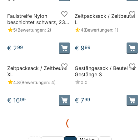
Faulstreife Nylon
Zeltpacksack / Zeltbeutel
beschichtet schwarz, 23
L
cm
5
(Bewertungen: 2)
4
(Bewertungen: 1)
€
2
€
9
99
99
Zeltpacksack / Zeltbeutel
Gestängesack / Beutel für
XL
Gestänge S
4.8
(Bewertungen: 4)
0.0
€
16
€
7
99
99
Weiter