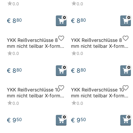
braun
sand
0.0
0.0
€
8
€
8
80
80
YKK Reißverschlüsse 8
YKK Reißverschlüsse 8
mm nicht teilbar X-form
mm nicht teilbar X-form
grau
schwarz
0.0
0.0
€
8
€
8
80
80
YKK Reißverschlüsse 10
YKK Reißverschlüsse 10
mm nicht teilbar X-form
mm nicht teilbar X-form
grau
sand
0.0
0.0
€
9
€
9
50
50