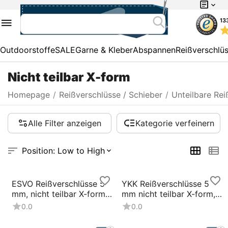
13
Outdoorstoffe
SALE
Garne & Kleber
Abspannen
Reißverschlü
Nicht teilbar X-form
Homepage
/
Reißverschlüsse / Schieber
/
Unteilbare Rei
Alle Filter anzeigen
Kategorie verfeinern
Position: Low to High
ESVO Reißverschlüsse 5
YKK Reißverschlüsse 5
mm, nicht teilbar X-form
mm nicht teilbar X-form,
sand
weiß
0.0
0.0