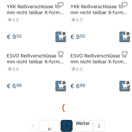
YKK Reißverschlüsse 10
YKK Reißverschlüsse 10
mm nicht teilbar X-form
mm nicht teilbar X-form
weiß
schwarz
0.0
0.0
€
9
€
9
50
50
ESVO Reißverschlüsse 10
ESVO Reißverschlüsse 10
mm nicht teilbar X-form
mm nicht teilbar X-form
weiss
blau
0.0
0.0
€
6
€
6
99
99
Weiter
1
2
1