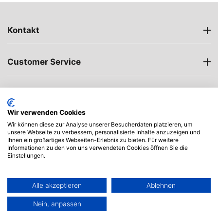
Kontakt
Customer Service
Öffnungszeiten
Wir verwenden Cookies
My account
Wir können diese zur Analyse unserer Besucherdaten platzieren, um
unsere Webseite zu verbessern, personalisierte Inhalte anzuzeigen und
Ihnen ein großartiges Webseiten-Erlebnis zu bieten. Für weitere
Informationen zu den von uns verwendeten Cookies öffnen Sie die
Einstellungen.
Alle akzeptieren
Ablehnen
Nein, anpassen
© 2004 - 2026 Zeltstoff.com.
Menu
Suche
Warenkorb
Account
Contacts