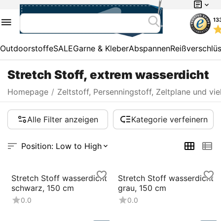
13
Outdoorstoffe
SALE
Garne & Kleber
Abspannen
Reißverschlü
Stretch Stoff, extrem wasserdicht
Homepage
/
Zeltstoff, Persenningstoff, Zeltplane und vi
Alle Filter anzeigen
Kategorie verfeinern
Position: Low to High
Stretch Stoff wasserdicht
Stretch Stoff wasserdicht
schwarz, 150 cm
grau, 150 cm
0.0
0.0