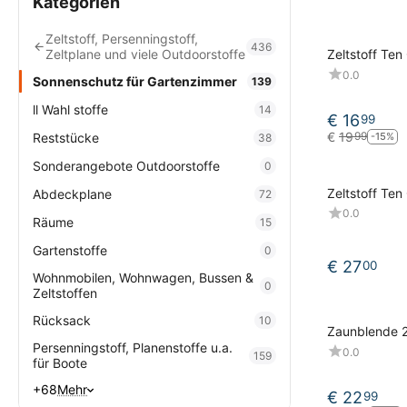
Kategorien
Zeltstoff, Persenningstoff,
436
Zeltplane und viele Outdoorstoffe
Zeltstoff Te
Gr/M² 160 c
0.0
Sonnenschutz für Gartenzimmer
139
ll Wahl stoffe
14
€
16
99
€
19
99
Reststücke
-15%
38
Sonderangebote Outdoorstoffe
0
Zeltstoff Ten
Abdeckplane
72
Zeltplane 31
0.0
Räume
15
48, green 6
Gartenstoffe
0
€
27
00
Wohnmobilen, Wohnwagen, Bussen &
0
Zeltstoffen
Rücksack
10
Zaunblende 
Persenningstoff, Planenstoffe u.a.
0.0
159
für Boote
+68
Mehr
€
22
99