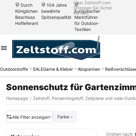
Über Zeltstoff.com
Durch
104 Jahre
Shoppen Sie Sicher
Königlichen
bewährte
Europäischer
Kontakt
Beschluss
Spitzenqualität
Marktführer
Hoflieferant
für Outdoor-
Textilien
Outdoorstoffe
SALE
Garne & Kleber
Abspannen
Reißverschlüss
Sonnenschutz für Gartenzim
Homepage
Zeltstoff, Persenningstoff, Zeltplane und viele Outd
/
Farbe
Alle Filter anzeigen
Ordnen nach: