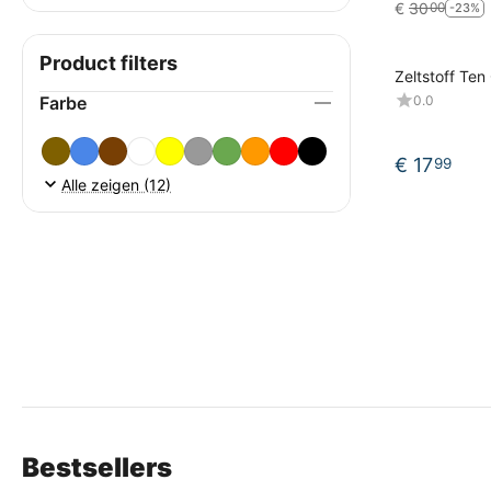
€
30
00
-23%
Product filters
Zeltstoff Ten
Zeltplane 31
Farbe
0.0
48 sand 697
€
17
99
Alle zeigen (12)
Bestsellers