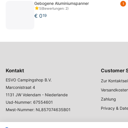
Gebogene Aluminiumspanner
1
5
(Bewertungen: 2)
€
0
19
Kontakt
Customer S
ESVO Campingshop B.V.
Zur Kontaktsei
Marconistraat 4
Versandkosten
1131 JW Volendam - Niederlande
Zahlung
Usd-Nummer: 67554601
Privacy & Dat
Mwst-Nummer: NL857074635B01