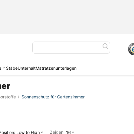
e
Stäbe
Unterhalt
Matratzenunterlagen
mer
oorstoffe
Sonnenschutz für Gartenzimmer
/
Zeigen:
Position: Low to High
16