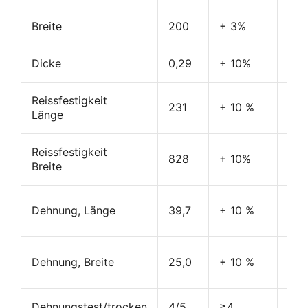
Breite
200
+ 3%
cm
Dicke
0,29
+ 10%
mm
Reissfestigkeit
231
+ 10 %
N/
Länge
Reissfestigkeit
828
+ 10%
N/
Breite
Dehnung, Länge
39,7
+ 10 %
N/
Dehnung, Breite
25,0
+ 10 %
N/
Dehnungstest/trocken
4/5
≥4
-