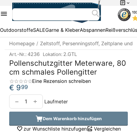
13
Outdoorstoffe
SALE
Garne & Kleber
Abspannen
Reißverschlü
Homepage
/
Zeltstoff, Persenningstoff, Zeltplane und 
4236
2.GTL
Art.-Nr.:
Lokation:
Pollenschutzgitter Meterware, 80
cm schmales Pollengitter
Eine Rezension schreiben
€
9
99
+
−
Laufmeter
Dem Warenkorb hinzufügen
zur Wunschliste hinzufugen
Vergleichen