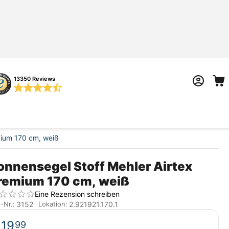
13350 Reviews
mium 170 cm, weiß
onnensegel Stoff Mehler Airtex
remium 170 cm, weiß
Eine Rezension schreiben
3152
2.921921.170.1
.-Nr.:
Lokation:
€
19
99