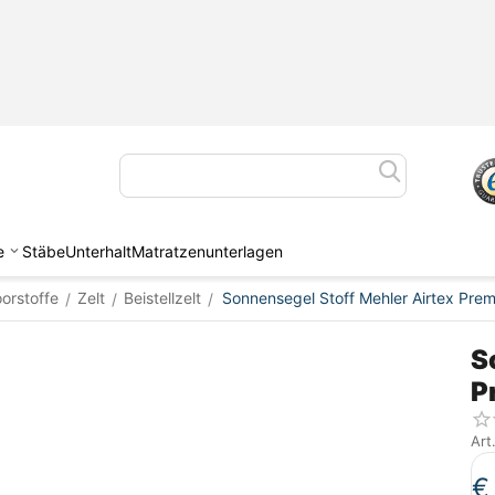
e
Stäbe
Unterhalt
Matratzenunterlagen
oorstoffe
Zelt
Beistellzelt
Sonnensegel Stoff Mehler Airtex Pre
/
/
/
S
P
Art