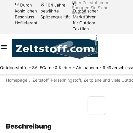
Über Zeltstoff.com
Durch
104 Jahre
Shoppen Sie Sicher
Königlichen
bewährte
Europäischer
Kontakt
Beschluss
Spitzenqualität
Marktführer
Hoflieferant
für Outdoor-
Textilien
Outdoorstoffe
SALE
Garne & Kleber
Abspannen
Reißverschlüss
Homepage
Zeltstoff, Persenningstoff, Zeltplane und viele Outd
/
Beschreibung