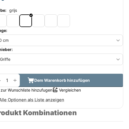
rbe:
grijs
nge:
hieber:
+
−
Dem Warenkorb hinzufügen
zur Wunschliste hinzufugen
Vergleichen
Alle Optionen als Liste anzeigen
rodukt Kombinationen