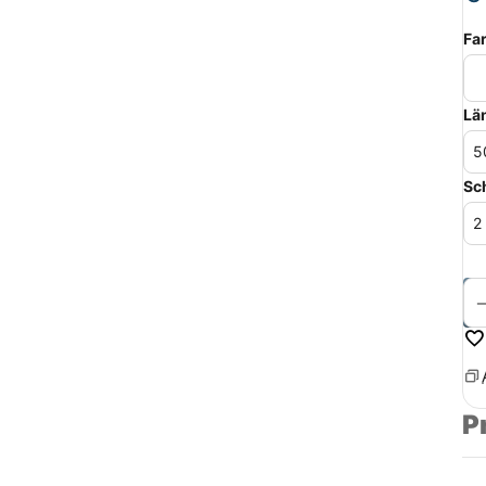
Fa
Lä
Sc
P