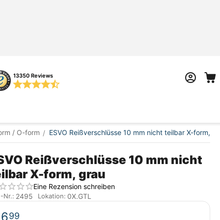
13350 Reviews
orm / O-form
ESVO Reißverschlüsse 10 mm nicht teilbar X-form, g
/
SVO Reißverschlüsse 10 mm nicht
eilbar X-form, grau
Eine Rezension schreiben
2495
0X.GTL
.-Nr.:
Lokation:
€
6
99