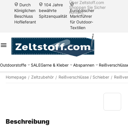
Über Zeltstoff.com
Durch
104 Jahre
Shoppen Sie Sicher
Königlichen
bewährte
Europäischer
Kontakt
Beschluss
Spitzenqualität
Marktführer
Hoflieferant
für Outdoor-
Textilien
Outdoorstoffe
SALE
Garne & Kleber
Abspannen
Reißverschlüss
Homepage
Zeltzubehör
Reißverschlüsse / Schieber
Reißver
/
/
/
Beschreibung