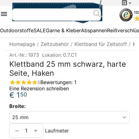
13
Outdoorstoffe
SALE
Garne & Kleber
Abspannen
Reißverschlü
Homepage
/
Zeltzubehör
/
Klettband für Zeltstoff
/
Kl
1973
0.7.C1
Art.-Nr.:
Lokation:
Klettband 25 mm schwarz, harte
Seite, Haken
Bewertungen: 1
5
Eine Rezension schreiben
€
1
50
Breite:
+
−
Laufmeter