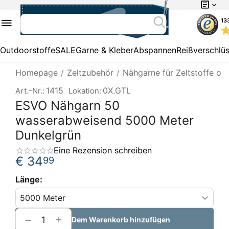
13
Outdoorstoffe
SALE
Garne & Kleber
Abspannen
Reißverschlü
Homepage
/
Zeltzubehör
/
Nähgarne für Zeltstoffe od
1415
0X.GTL
Art.-Nr.:
Lokation:
ESVO Nähgarn 50
wasserabweisend 5000 Meter
Dunkelgrün
Eine Rezension schreiben
€
34
99
Länge:
+
−
Dem Warenkorb hinzufügen