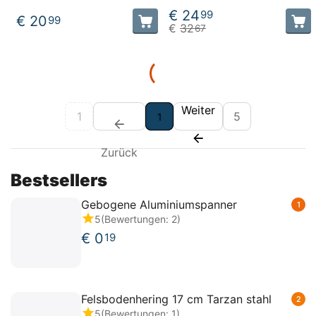
€
24
99
€
20
99
€
32
67
Weiter
1
5
1
Zurück
Bestsellers
Gebogene Aluminiumspanner
1
5
(Bewertungen: 2)
€
0
19
Felsbodenhering 17 cm Tarzan stahl
2
5
(Bewertungen: 1)