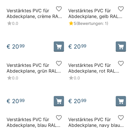
Verstärktes PVC für
Verstärktes PVC für
Abdeckplane, crème RAL
Abdeckplane, gelb RAL
9001 250 cm, 650 Gr./M²
1003 250 cm, 650 Gr./M²
0.0
5
(Bewertungen: 1)
€
20
€
20
99
99
Verstärktes PVC für
Verstärktes PVC für
Abdeckplane, grün RAL
Abdeckplane, rot RAL
6026 250 cm, 650 Gr./M²
3002 250 cm, 650 Gr./M²
0.0
0.0
€
20
€
20
99
99
Verstärktes PVC für
Verstärktes PVC für
Abdeckplane, blau RAL
Abdeckplane, navy blau