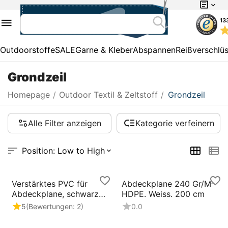
13
Outdoorstoffe
SALE
Garne & Kleber
Abspannen
Reißverschlü
Grondzeil
Homepage
/
Outdoor Textil & Zeltstoff
/
Grondzeil
Alle Filter anzeigen
Kategorie verfeinern
Position: Low to High
Verstärktes PVC für
Abdeckplane 240 Gr/M²
Abdeckplane, schwarz
HDPE. Weiss. 200 cm
250 cm, 650 Gr./M²
5
(Bewertungen: 2)
0.0