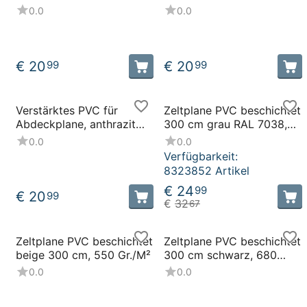
5002 250 cm, 650 Gr./M²
RAL 5013 250 cm, 650
0.0
0.0
Gr./M²
€
20
€
20
99
99
Verstärktes PVC für
Zeltplane PVC beschichtet
Abdeckplane, anthrazit
300 cm grau RAL 7038,
RAL 7024 250 cm, 650
680 Gr./M².
0.0
0.0
Gr./M²
Flammhemmend B1
Verfügbarkeit:
8323852 Artikel
€
24
99
€
20
99
€
32
67
Zeltplane PVC beschichtet
Zeltplane PVC beschichtet
beige 300 cm, 550 Gr./M²
300 cm schwarz, 680
Gr./M². Flammhemmend
0.0
0.0
B1