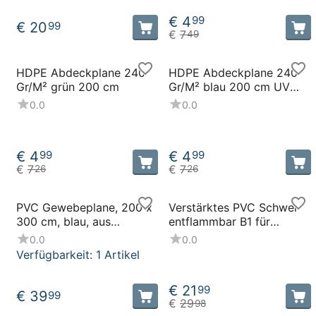
€
4
99
€
20
99
€
7
49
HDPE Abdeckplane 240
HDPE Abdeckplane 240
Gr/M² grün 200 cm
Gr/M² blau 200 cm UV
Beständig
0.0
0.0
€
4
€
4
99
99
€
7
€
7
26
26
PVC Gewebeplane, 200 x
Verstärktes PVC Schwer
300 cm, blau, aus
entflammbar B1 für
schwerem, verstärktem
Abdeckplane, 250 cm
0.0
0.0
PVC, 600 Gramm
weiss RAL 9016, 680
Verfügbarkeit:
1 Artikel
Gr./M²
€
21
99
€
39
99
€
29
98