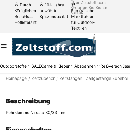
Über Zeltstoff.com
Durch
104 Jahre
Shoppen Sie Sicher
Königlichen
bewährte
Europäischer
Kontakt
Beschluss
Spitzenqualität
Marktführer
Hoflieferant
für Outdoor-
Textilien
Outdoorstoffe
SALE
Garne & Kleber
Abspannen
Reißverschlüss
Homepage
Zeltzubehör
Zeltstangen / Zeltgestänge Zubehör
/
/
Beschreibung
Rohrklemme Nirosta 30/33 mm
Eigenschaften