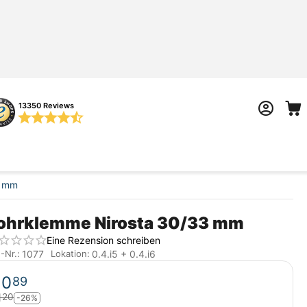
13350 Reviews
3 mm
ohrklemme Nirosta 30/33 mm
Eine Rezension schreiben
1077
0.4.i5 + 0.4.i6
.-Nr.:
Lokation:
€
0
89
1
20
-26%