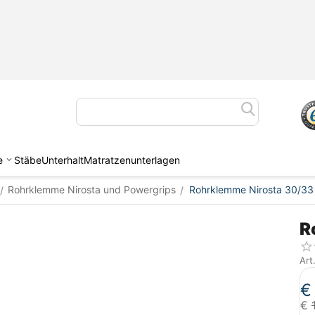
e
Stäbe
Unterhalt
Matratzenunterlagen
Rohrklemme Nirosta und Powergrips
Rohrklemme Nirosta 30/3
/
/
R
Art
€