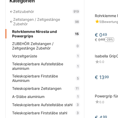
Kategorien
Zeltzubehör
919
Rohrklemme N
Zeltstangen / Zeltgestänge
98
5
(Bewertung
Zubehör
Rohrklemme Nirosta und
15
€
0
49
Powergrips
€
0
69
-29%
ZUBEHÖR Zeltstangen /
0
Zeltgestänge Zubehör
Isabella Gri
Vorzeltgerüste
1
0.0
Teleskopierbare Aufstellstäbe
1
aluminium
Teleskopierbare Firststäbe
€
13
99
5
Aluminium
Teleskopierbare Zeltstangen
11
Powergrip fü
A-Stäbe aluminium
1
0.0
Teleskopierbare Aufstellstäbe stahl
3
Teleskopierbare Firststäbe stahl
3
€
4
99