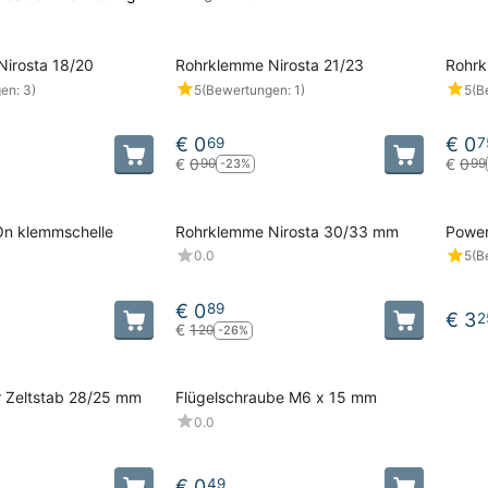
irosta 18/20
Rohrklemme Nirosta 21/23
Rohrk
en: 3)
5
(Bewertungen: 1)
5
(B
€
0
€
0
69
7
€
0
€
0
90
99
-23%
pOn klemmschelle
Rohrklemme Nirosta 30/33 mm
Power
0.0
5
(B
€
0
89
€
3
2
€
1
20
-26%
r Zeltstab 28/25 mm
Flügelschraube M6 x 15 mm
0.0
€
0
49