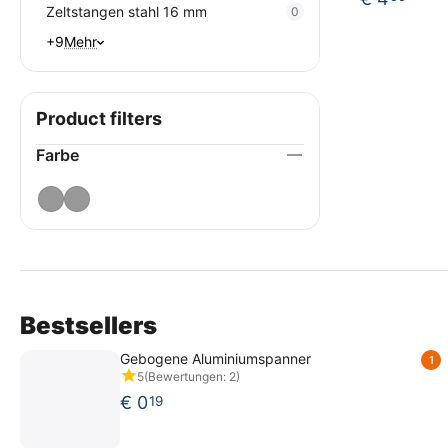
Zeltstangen stahl 16 mm
0
+9
Mehr
Product filters
Farbe
Bestsellers
Gebogene Aluminiumspanner
1
5
(Bewertungen: 2)
€
0
19