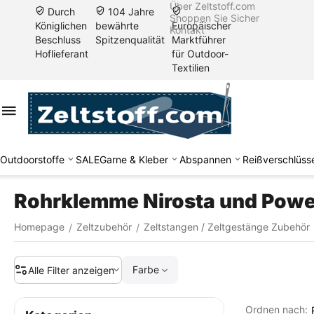
Über Zeltstoff.com
Durch
104 Jahre
Shoppen Sie Sicher
Königlichen
bewährte
Europäischer
Kontakt
Beschluss
Spitzenqualität
Marktführer
Hoflieferant
für Outdoor-
Textilien
Outdoorstoffe
SALE
Garne & Kleber
Abspannen
Reißverschlüss
Rohrklemme Nirosta und Powe
Homepage
Zeltzubehör
Zeltstangen / Zeltgestänge Zubehör
/
/
Farbe
Alle Filter anzeigen
Ordnen nach: