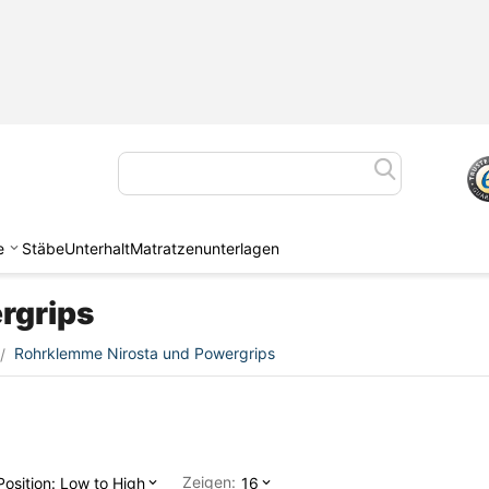
e
Stäbe
Unterhalt
Matratzenunterlagen
rgrips
Rohrklemme Nirosta und Powergrips
/
Zeigen:
Position: Low to High
16