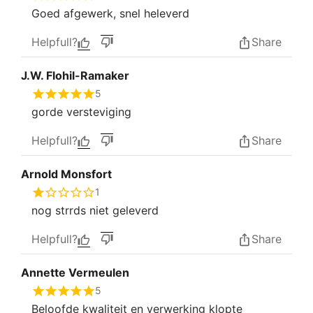
Goed afgewerk, snel heleverd
Helpfull?
Share
J.W. Flohil-Ramaker
5
gorde versteviging
Helpfull?
Share
Arnold Monsfort
1
nog strrds niet geleverd
Helpfull?
Share
Annette Vermeulen
5
Beloofde kwaliteit en verwerking klopte