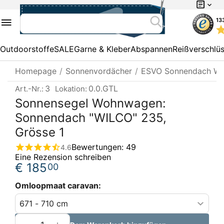
13
Outdoorstoffe
SALE
Garne & Kleber
Abspannen
Reißverschlü
Homepage
/
Sonnenvordächer
/
ESVO Sonnendach Wi
3
0.0.GTL
Art.-Nr.:
Lokation:
Sonnensegel Wohnwagen:
Sonnendach "WILCO" 235,
Grösse 1
Bewertungen: 49
4.6
Eine Rezension schreiben
€
185
00
Omloopmaat caravan: