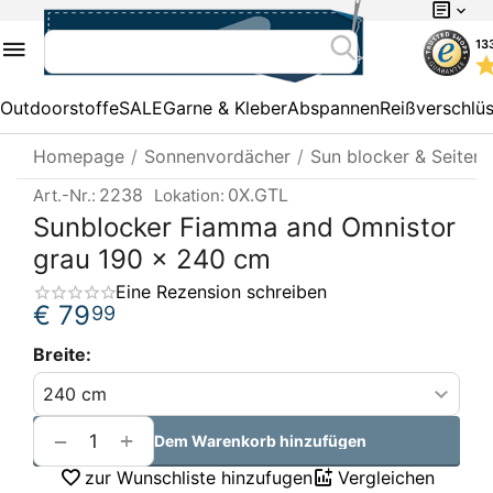
13
Outdoorstoffe
SALE
Garne & Kleber
Abspannen
Reißverschlü
Homepage
/
Sonnenvordächer
/
Sun blocker & Seiten
2238
0X.GTL
Art.-Nr.:
Lokation:
Sunblocker Fiamma and Omnistor
grau 190 x 240 cm
Eine Rezension schreiben
€
79
99
Breite:
+
−
Dem Warenkorb hinzufügen
zur Wunschliste hinzufugen
Vergleichen