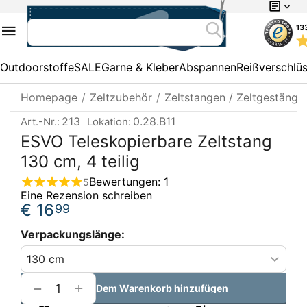
13
Outdoorstoffe
SALE
Garne & Kleber
Abspannen
Reißverschlü
Homepage
/
Zeltzubehör
/
Zeltstangen / Zeltgestänge
213
0.28.B11
Art.-Nr.:
Lokation:
ESVO Teleskopierbare Zeltstang
130 cm, 4 teilig
Bewertungen: 1
5
Eine Rezension schreiben
€
16
99
Verpackungslänge:
+
−
Dem Warenkorb hinzufügen