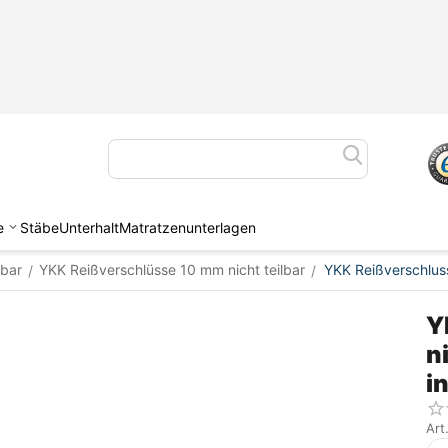
e
Stäbe
Unterhalt
Matratzenunterlagen
lbar
YKK Reißverschlüsse 10 mm nicht teilbar
YKK Reißverschluss
/
/
Y
n
i
Art