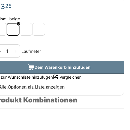
€
3
25
rbe:
beige
+
−
Laufmeter
Dem Warenkorb hinzufügen
zur Wunschliste hinzufugen
Vergleichen
Alle Optionen als Liste anzeigen
rodukt Kombinationen