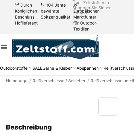
Über Zeltstoff.com
Durch
104 Jahre
Shoppen Sie Sicher
Königlichen
bewährte
Europäischer
Kontakt
Beschluss
Spitzenqualität
Marktführer
Hoflieferant
für Outdoor-
Textilien
Outdoorstoffe
SALE
Garne & Kleber
Abspannen
Reißverschlüss
Homepage
Reißverschlüsse / Schieber
Reißverschlüsse untei
/
/
Beschreibung