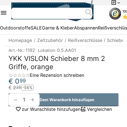
13
Outdoorstoffe
SALE
Garne & Kleber
Abspannen
Reißverschlü
Homepage
/
Zeltzubehör
/
Reißverschlüsse / Schieber
1192
0.5.AA01
Art.-Nr.:
Lokation:
YKK VISLON Schieber 8 mm 2
Griffe, orange
Eine Rezension schreiben
€
0
99
€
2
25
-56%
+
−
Dem Warenkorb hinzufügen
zur Wunschliste hinzufugen
Vergleichen