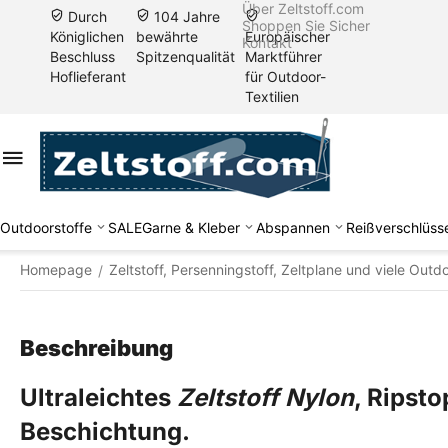
Über Zeltstoff.com
Durch
104 Jahre
Shoppen Sie Sicher
Königlichen
bewährte
Europäischer
Kontakt
Beschluss
Spitzenqualität
Marktführer
Hoflieferant
für Outdoor-
Textilien
Outdoorstoffe
SALE
Garne & Kleber
Abspannen
Reißverschlüss
Homepage
Zeltstoff, Persenningstoff, Zeltplane und viele Outd
/
Beschreibung
Ultraleichtes
Zeltstoff Nylon
, Ripsto
Beschichtung.