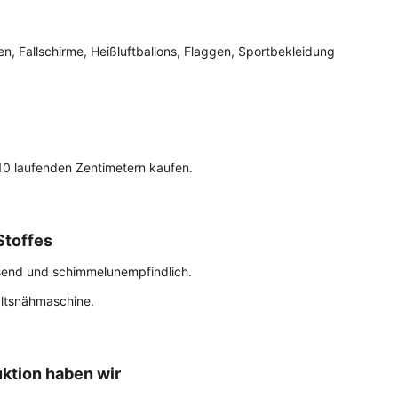
en, Fallschirme, Heißluftballons, Flaggen, Sportbekleidung
 10 laufenden Zentimetern kaufen.
Stoffes
send und schimmelunempfindlich.
altsnähmaschine.
ktion haben wir