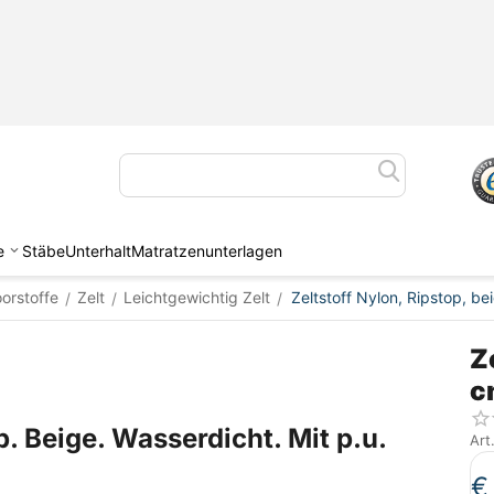
e
Stäbe
Unterhalt
Matratzenunterlagen
oorstoffe
Zelt
Leichtgewichtig Zelt
Zeltstoff Nylon, Ripstop, b
/
/
/
Z
c
p. Beige. Wasserdicht. Mit p.u.
Art