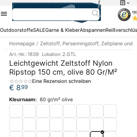
13
Outdoorstoffe
SALE
Garne & Kleber
Abspannen
Reißverschlü
Homepage
/
Zeltstoff, Persenningstoff, Zeltplane und 
1839
2.GTL
Art.-Nr.:
Lokation:
Leichtgewicht Zeltstoff Nylon
Ripstop 150 cm, olive 80 Gr/M²
Eine Rezension schreiben
€
8
99
Kleurnaam:
80 gr/m² olive